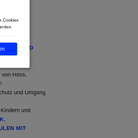
e Cookies
 suche dir
werden.
rt über den
ER
ISCHER UND
en
N
,
m von Hass,
T
!
Schutz und Umgang
 Kindern und
NK
,
ULEN MIT