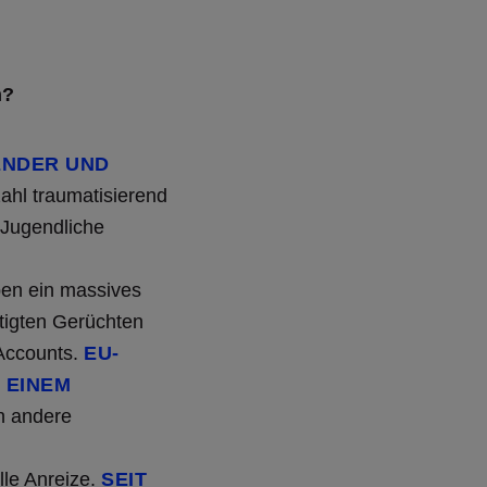
n?
ENDER UND
nzahl traumatisierend
 Jugendliche
ben ein massives
ätigten Gerüchten
 Accounts.
EU-
 EINEM
h andere
lle Anreize.
SEIT