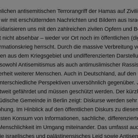
chen antisemitischen Terrorangriff der Hamas auf Zivilis
wir mit erschütternden Nachrichten und Bildern aus Isra
olidarisieren uns mit den zahlreichen zivilen Opfern und B
 nicht absehbar – weder vor Ort noch im öffentlichen (di
ormationskrieg herrscht. Durch die massive Verbreitung 
ten aus dem Kriegsgebiet und undifferenzierten Darstell
sowohl Antisemitismus als auch antimuslimischer Rassi
erheit weiterer Menschen. Auch in Deutschland, auf den
unterschiedliche Perspektiven unversöhnlich gegenüber.
weit gefährdet und müssen geschützt werden. Der kürzl
üdische Gemeinde in Berlin zeigt: Diskurse werden sehr 
ohung. Im Hinblick auf den öffentlichen Diskurs zu diese
sten Konsum von Informationen, sachliche, differenziert
Menschlichkeit im Umgang miteinander. Das umfasst au
e israelisches und palästinensisches Leid sowie Antise