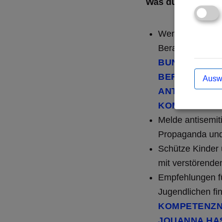
Was du im Hinblic
Wenn du von Has
Beratung und Un
BUNDESVERB
BERATUNGSS
Ausw
ANTISEMITIS
KOMPETENZN
Melde antisemiti
Propaganda und
Schütze Kinder
mit verstörenden
Empfehlungen f
Jugendlichen fin
KOMPETENZN
JOUANNA HA