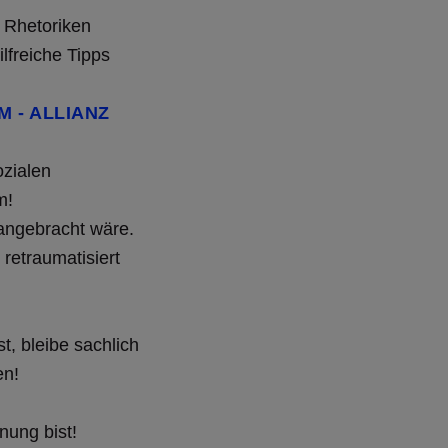
e Rhetoriken
ilfreiche Tipps
M - ALLIANZ
ozialen
m!
 angebracht wäre.
 retraumatisiert
, bleibe sachlich
en!
!
nung bist!