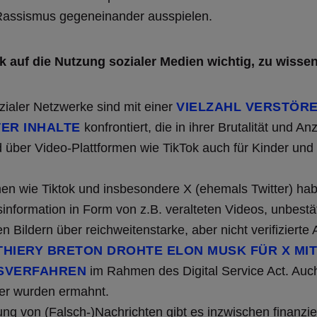
Rassismus gegeneinander ausspielen.
ck auf die Nutzung sozialer Medien wichtig, zu wisse
zialer Netzwerke sind mit einer
VIELZAHL VERSTÖR
ER INHALTE
konfrontiert, die in ihrer Brutalität und A
 über Video-Plattformen wie TikTok auch für Kinder und
men wie Tiktok und insbesondere X (ehemals Twitter) ha
information in Form von z.B. veralteten Videos, unbest
n Bildern über reichweitenstarke, aber nicht verifizierte
HIERY BRETON DROHTE ELON MUSK FÜR X MIT
SVERFAHREN
im Rahmen des Digital Service Act. Auc
ber wurden ermahnt.
ung von (Falsch-)Nachrichten gibt es inzwischen finanzie