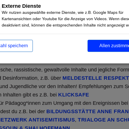
k auf den öffentlichen Diskurs tun kannst?
Externe Dienste
Wir nutzen ausgewählte externe Dienste, wie z.B. Google Maps für
Kartenansichten oder Youtube für die Anzeige von Videos. Wenn dies
sinhalten und diskriminierung persönlich betroffen bist,
deaktiviert sind, können die entsprechenden Inhalte nicht angezeigt 
terstützung, wie z.B. bei Mobilen Beratungen (organisie
AND DER MOBILEN BERATUNGEN
),
VERBAND D
TELLEN FÜR BETROFFENE RECHTER, RASSIST
ahl speichern
Allen zustimm
CHER GEWALT
,
ANTIDISKRIMINIERUNGSSTELLE
ETZWERK GEGEN HASS IM NETZ
,
HATEAID
sche, rassistische, gewaltvolle Inhalte und jegliche For
 Desinformation, z.B. über
MELDESTELLE RESPEK
 und Jugendliche vor den Inhalten! Empfehlungen zum 
 Inhalten gibt es z.B. bei
KLICKSAFE
ür Pädagog*innen zum Umgang mit den Ereignissen bei
dest du z.B. bei der
BILDUNGSSTÄTTE ANNE FRA
ETZWERK ANTISEMITISMUS
,
TRIALOGE AN SCH
SSOUN & SHAI HOFFMANN