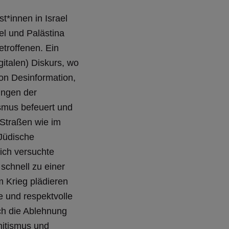
t*innen in Israel
el und Palästina
etroffenen. Ein
gitalen) Diskurs, wo
von Desinformation,
ungen der
smus befeuert und
 Straßen wie im
 Jüdische
ich versuchte
schnell zu einer
m Krieg plädieren
e und respektvolle
ch die Ablehnung
mitismus und