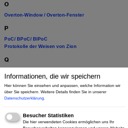
O
Overton-Window / Overton-Fenster
P
PoC/ BPoC/ BIPoC
Protokolle der Weisen von Zion
Q
Queer
Informationen, die wir speichern
R
Hier können Sie einsehen und anpassen, welche Information wir
über Sie speichern.
Weitere Details finden Sie in unserer
Reconquista Germanica
Datenschutzerklärung
.
Red Pill(ing)
Reichsbürger
Besucher Statistiken
Die hier verwendeten Cookies ermöglichen uns Ihr
S