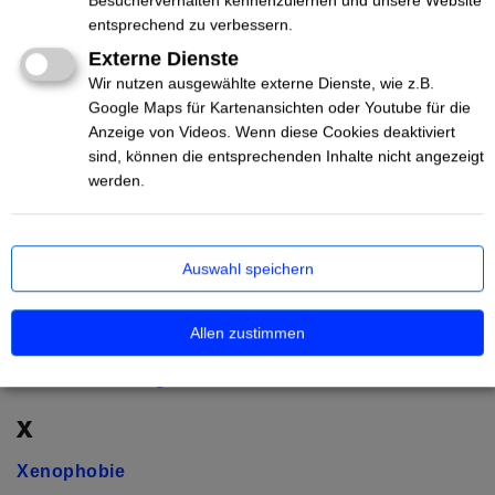
Besucherverhalten kennenzulernen und unsere Website
Sexismus
entsprechend zu verbessern.
sheeple / Schlafschaf
Externe Dienste
Shitstorm
Wir nutzen ausgewählte externe Dienste, wie z.B.
Sifftwitter
Google Maps für Kartenansichten oder Youtube für die
Anzeige von Videos. Wenn diese Cookies deaktiviert
Social Bots
sind, können die entsprechenden Inhalte nicht angezeigt
werden.
T
Toxic Speech
Troll
Auswahl speichern
Truther
Allen zustimmen
V
Volksverhetzung
X
Xenophobie