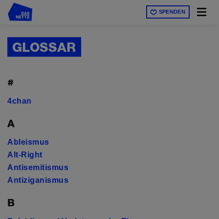
Direkt
SPENDEN
zum
Inhalt
GLOSSAR
#
4chan
A
Ableismus
Alt-Right
Antisemitismus
Antiziganismus
B