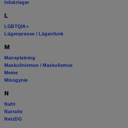
Infokrieger
L
LGBTQIA+
Lügenpresse / Lügenfunk
M
Mansplaining
Maskulinismus / Maskulismus
Meme
Misogynie
N
Nafri
Narrativ
NetzDG