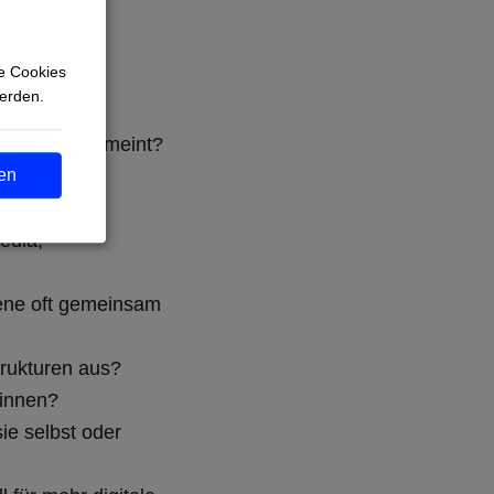
e Cookies
werden.
ist damit gemeint?
en
r?
assrede und
edia,
ene oft gemeinsam
rukturen aus?
*innen?
ie selbst oder