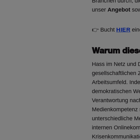
Branchen durch, di
unser
Angebot
sow
👉 Bucht
HIER
ein
Warum dies
Hass im Netz und 
gesellschaftlichen
Arbeitsumfeld. Ind
demokratischen We
Verantwortung nach.
Medienkompetenz st
unterschiedliche M
internen Onlinekom
Krisenkommunikation