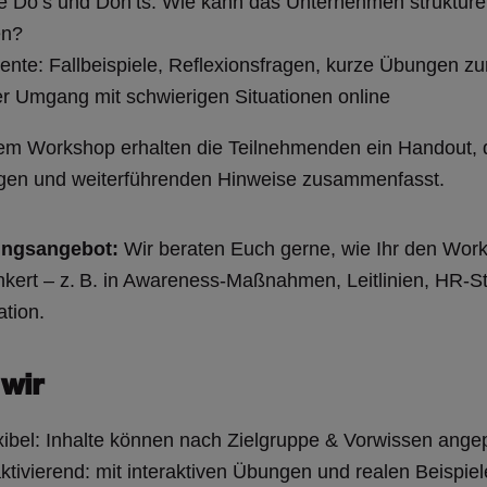
e Do’s und Don’ts: Wie kann das Unternehmen strukturell
en?
ente: Fallbeispiele, Reflexionsfragen, kurze Übungen zur
er Umgang mit schwierigen Situationen online
em Workshop erhalten die Teilnehmenden ein Handout, d
ngen und weiterführenden Hinweise zusammenfasst.
ungsangebot:
Wir beraten Euch gerne, wie Ihr den Wor
ert – z. B. in Awareness-Maßnahmen, Leitlinien, HR-St
tion.
 wir
xibel: Inhalte können nach Zielgruppe & Vorwissen ang
ktivierend: mit interaktiven Übungen und realen Beispie