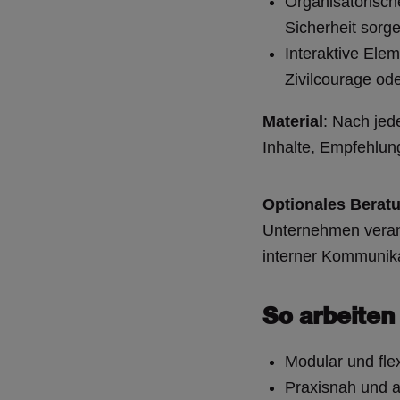
Organisatorisch
Sicherheit sorg
Interaktive Elem
Zivilcourage od
Material
: Nach jed
Inhalte, Empfehlu
Optionales Berat
Unternehmen verank
interner Kommunika
So arbeiten
Modular und fle
Praxisnah und a