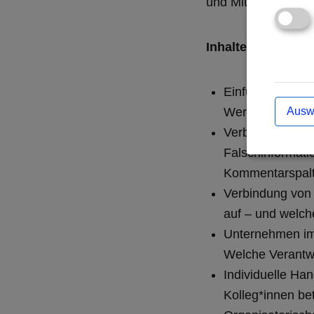
und Mitarbeitende 
Inhalte:
Einführung in d
Ausw
Wer ist betroff
Verbreitungsmec
Falschinformati
Kommentarspal
Verbindung von
auf – und welch
Unternehmen im 
Welche Verantw
Individuelle Ha
Kolleg*innen bet