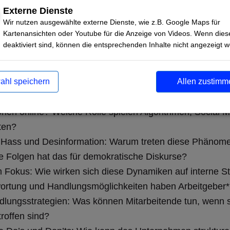
ohne Vorkenntnisse
Externe Dienste
Wir nutzen ausgewählte externe Dienste, wie z.B. Google Maps für
Kartenansichten oder Youtube für die Anzeige von Videos. Wenn dies
deaktiviert sind, können die entsprechenden Inhalte nicht angezeigt 
as Thema Hass im Netz und Desinformation: Was genau 
ahl speichern
Allen zustimm
en? Welche gesellschaftlichen Dynamiken stehen dahinte
hanismen und Plattformlogiken: Wie verbreiten sich H
onen online? Welche Rolle spielen Algorithmen, Social M
ten?
 Hass und Desinformation: Warum treten diese Phänom
e Folgen hat das für demokratische Diskurse?
Fokus: Wie wirken sich diese Dynamiken auf interne St
ortung und Handlungsmöglichkeiten haben Arbeitgeber
ndlungsstrategien: Was können Mitarbeitende tun, wenn s
roffen sind?