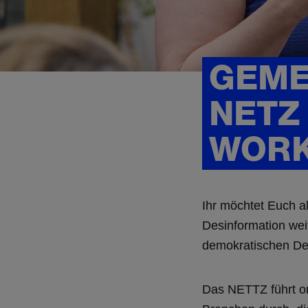
GEME
NETZ
WORK
Ihr möchtet Euch 
Desinformation wei
demokratischen Deb
Das NETTZ führt on