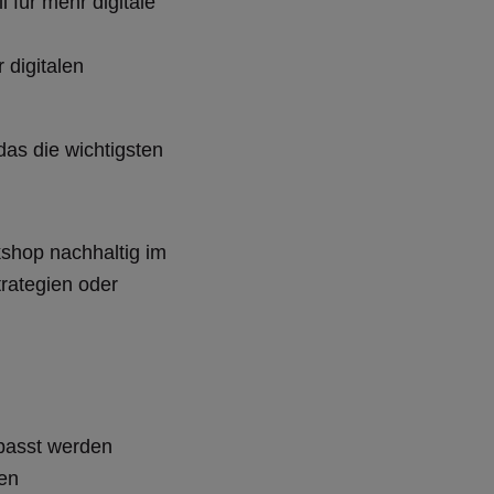
 für mehr digitale
 digitalen
as die wichtigsten
kshop nachhaltig im
rategien oder
epasst werden
len