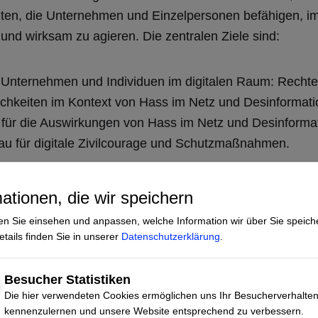
iten, die Unternehmen und Einzelpersonen befähigen, i
und wirksam zu agieren. Die zentralen Ziele sind:
r Unternehmen und Individuen im digitalen Raum: Rechte,
hkeiten im Kontext von Hass im Netz und Desinformati
g für die Auswirkungen von Hass im Netz und Desinforma
u für digitale Zivilcourage und Schutzmaßnahmen.
shop-Angebot
ationen, die wir speichern
nden
en Sie einsehen und anpassen, welche Information wir über Sie speich
r vor Ort
tails finden Sie in unserer
Datenschutzerklärung
.
haffen, Orientierung geben, Handlungskompetenzen verm
Besucher Statistiken
Die hier verwendeten Cookies ermöglichen uns Ihr Besucherverhalte
gnet für ganze Teams oder Abteilungen (z. B. Kommunika
kennenzulernen und unsere Website entsprechend zu verbessern.