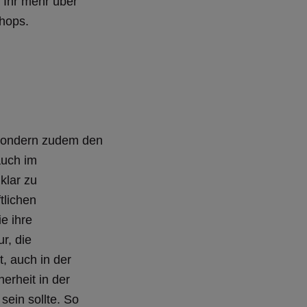
 Ihr mehr über
hops.
 sondern zudem den
auch im
klar zu
tlichen
e ihre
r, die
, auch in der
erheit in der
sein sollte. So