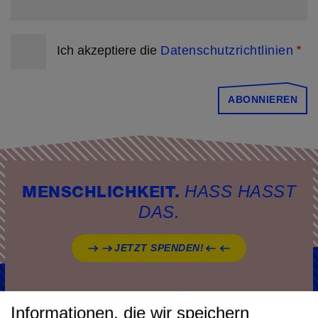
Ich akzeptiere die
Datenschutzrichtlinien
ABONNIEREN
HASS HASST
MENSCHLICHKEIT.
DAS.
JETZT SPENDEN!
Informationen, die wir speichern