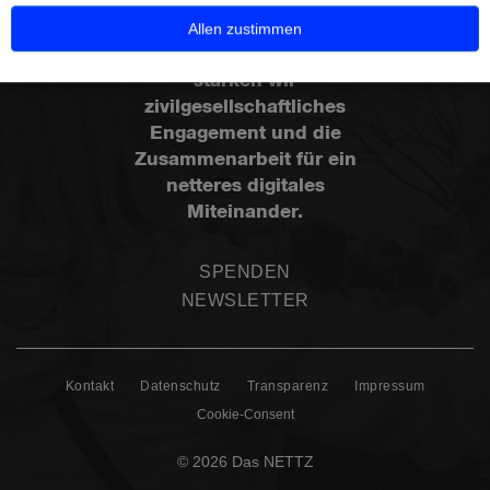
Als Vernetzungsstelle
Allen zustimmen
gegen Hass im Netz
stärken wir
zivilgesellschaftliches
Engagement und die
Zusammenarbeit für ein
netteres digitales
Miteinander.
SPENDEN
NEWSLETTER
Kontakt
Datenschutz
Transparenz
Impressum
Cookie-Consent
© 2026 Das NETTZ