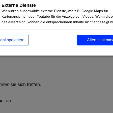
 etwas dagegen tun.
Externe Dienste
Wir nutzen ausgewählte externe Dienste, wie z.B. Google Maps für
Kartenansichten oder Youtube für die Anzeige von Videos. Wenn dies
nschen und Organisationen,
deaktiviert sind, können die entsprechenden Inhalte nicht angezeigt 
d.
ahl speichern
Allen zustimm
 arbeiten.
nen sie sich treffen.
eiten.