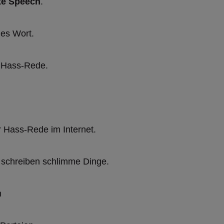
te Speech
.
ches Wort.
: Hass-Rede.
 Hass-Rede im Internet.
 schreiben schlimme Dinge.
n