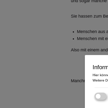
und sogar manche 
Sie hassen zum Bei
Menschen aus 
Menschen mit ei
Also mit einem an
Inform
Hier könn
Manchmal drohen si
Weitere De