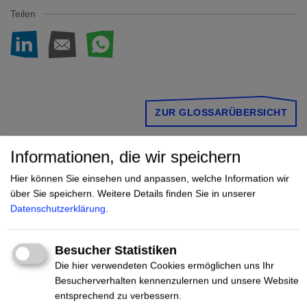
Teilen
AUF LINKEDIN TEIL
PER E-MAIL TEIL
PER WHATSAP
SEITE DRUC
ZUR GLOSSARÜBERSICHT
Informationen, die wir speichern
Hier können Sie einsehen und anpassen, welche Information wir
über Sie speichern.
Weitere Details finden Sie in unserer
HASS HASST
MENSCHLICHKEIT.
Datenschutzerklärung
.
DAS.
Besucher Statistiken
JETZT SPENDEN!
Die hier verwendeten Cookies ermöglichen uns Ihr
Besucherverhalten kennenzulernen und unsere Website
entsprechend zu verbessern.