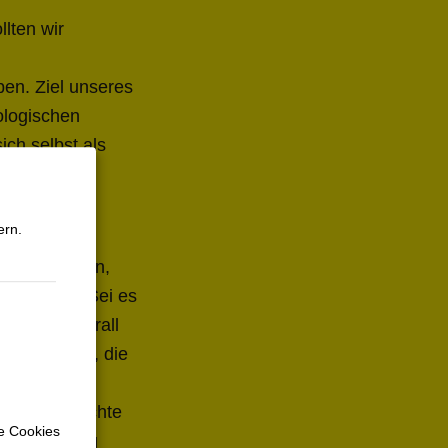
lten wir
en. Ziel unseres
ologischen
ch selbst als
en Rechten
ern.
erunmöglichen,
n bewegen. Sei es
ernets. Überall
n
nstellungen, die
.
ma Neue Rechte
e Cookies
sche Haltung