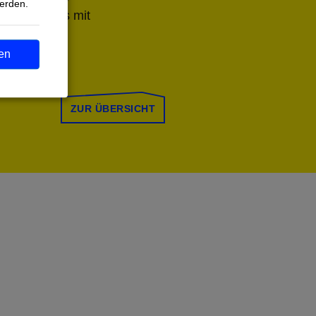
werden.
hen Umgangs mit
chte
en
ZUR ÜBERSICHT