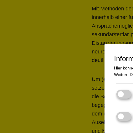
Mit Methoden der
innerhalb einer f
Ansprachemöglich
sekundär/tertiär
Distanzierungspr
neurechts bezeich
Inform
deutlich werden l
Hier könn
Weitere De
Um (extrem) rech
setzen wir auch 
die Schule, das 
begegnen unsere 
dem etwas entgeg
Auseinandersetz
und Mediennutzun