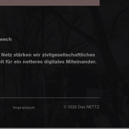
peech
Netz stärken wir zivilgesellschaftliches
ür ein netteres digitales Miteinander.
© 2026 Das NETTZ
z
Impressum