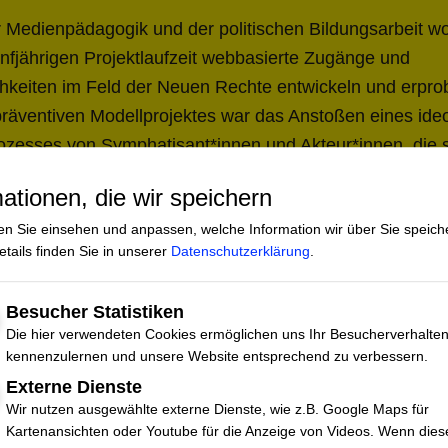
 Medienpädagogik und der politischen Bildungsarbeit wol
ünfjährigen Projektlaufzeit webbasierte Zugänge und
keiten im Feld der Neuen Rechte entwickeln und erprob
-präventiven Modellprojektes war das Anstoßen eines ide
ozesses von Symphatisant*innen und Akteur*innen, die si
nen oder die durch ihr Verhalten eine Affinität zur Neu
ationen, die wir speichern
assen.
en Sie einsehen und anpassen, welche Information wir über Sie speich
tails finden Sie in unserer
Datenschutzerklärung
.
te Einstellungen und Verhaltensweisen nachhaltig zu v
auf die Sozialräume in denen sich unsere Adressat*inne
Besucher Statistiken
Jugendzentrum oder eben die unendlichen Weiten des Int
Die hier verwendeten Cookies ermöglichen uns Ihr Besucherverhalte
Adressat*innen anderen Menschen, mit nicht-rechten Ei
kennenzulernen und unsere Website entsprechend zu verbessern.
ensetzen können und ein wichtiger Baustein in der päd
Externe Dienste
Wir nutzen ausgewählte externe Dienste, wie z.B. Google Maps für
ung sind. Diese Signalgeber*innen müssen für das The
Kartenansichten oder Youtube für die Anzeige von Videos. Wenn dies
g sensibilisierst werden und dazu eine klare demokrati