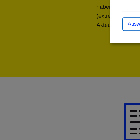
haben. Dabei er
(extrem) rechten
Ausw
Akteur*innen.