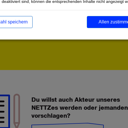
deaktiviert sind, können die entsprechenden Inhalte nicht angezeigt 
geben sich Fragen rund um das Thema des pädagogisc
 Jugendlichen und der Mediennutzung durch (extrem) re
ahl speichern
Allen zustimm
Du willst auch Akteur unseres
NETTZes werden oder jemanden
vorschlagen?