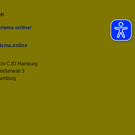
en
prisma.online/
isma.online
 c/o CJD Hamburg
ießerwall 3
amburg