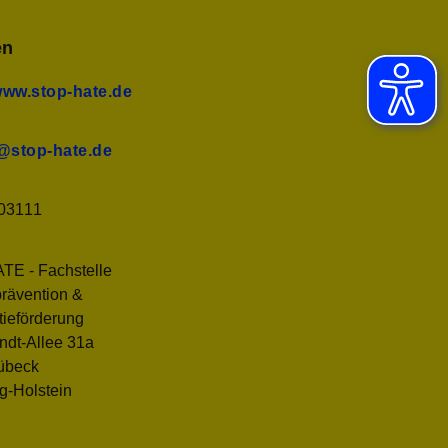
en
www.stop-hate.de
@stop-hate.de
03111
E - Fachstelle
prävention &
ieförderung
ndt-Allee 31a
übeck
g-Holstein