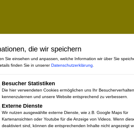
ationen, die wir speichern
gerichteter Träger der freien Straffälligenhilfe ist ein
en Sie einsehen und anpassen, welche Information wir über Sie speich
punkt von STOP HATE die kriminalpräventive Arbeit mit
tails finden Sie in unserer
Datenschutzerklärung
.
n den Kriminalbereichen Hasskriminalität und digitale Gew
HATE eng mit Gerichten, Justizvollzug, Strafverfolgung
Besucher Statistiken
d Bewährungshilfe.
Die hier verwendeten Cookies ermöglichen uns Ihr Besucherverhalte
kennenzulernen und unsere Website entsprechend zu verbessern.
Externe Dienste
Wir nutzen ausgewählte externe Dienste, wie z.B. Google Maps für
n uns unterstützen:
Kartenansichten oder Youtube für die Anzeige von Videos. Wenn dies
deaktiviert sind, können die entsprechenden Inhalte nicht angezeigt 
sich über jede Kontaktaufnahme hinsichtlich neuer Proj