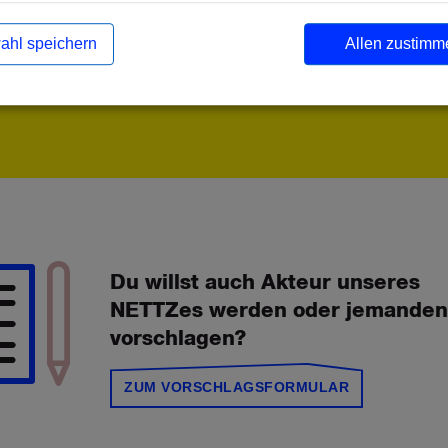
operationen.
ahl speichern
Allen zustimm
Du willst auch Akteur unseres
NETTZes werden oder jemanden
vorschlagen?
ZUM VORSCHLAGSFORMULAR