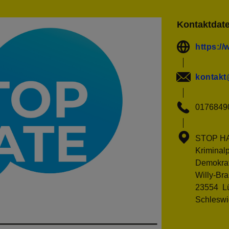
Kontaktdat
https://
kontakt
0176849
STOP HAT
Kriminal
Demokrat
Willy-Bra
23554 L
Schleswi