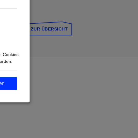
n
ZUR ÜBERSICHT
e Cookies
werden.
en
?
r