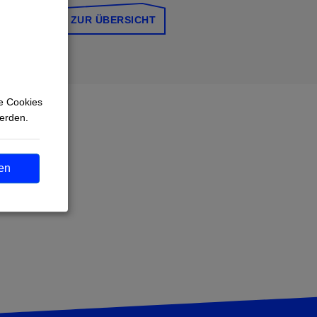
ZUR ÜBERSICHT
n
e Cookies
werden.
?
en
r