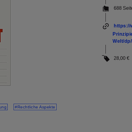
688 Seit
https:/
Prinzipi
Welt/dp
28,00 €
ung
Rechtliche Aspekte