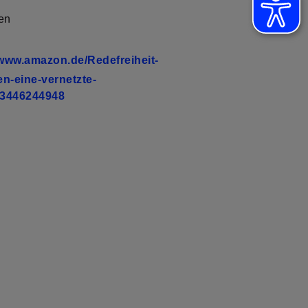
en
/www.amazon.de/Redefreiheit-
en-eine-vernetzte-
/3446244948