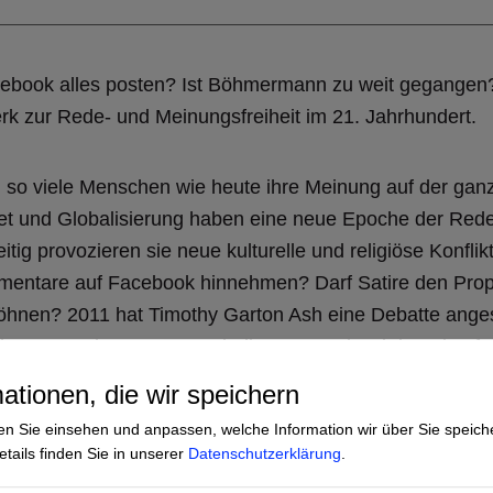
ebook alles posten? Ist Böhmermann zu weit gegangen
k zur Rede- und Meinungsfreiheit im 21. Jahrhundert.
 so viele Menschen wie heute ihre Meinung auf der gan
net und Globalisierung haben eine neue Epoche der Rede
itig provozieren sie neue kulturelle und religiöse Konfli
mentare auf Facebook hinnehmen? Darf Satire den Pro
nen? 2011 hat Timothy Garton Ash eine Debatte ange
ehmer aus der ganzen Welt die Frage, wie wir in Zukunft
auschen, wie wir das Recht auf Redefreiheit genauso w
ationen, die wir speichern
sichern können. Es ist der Stoff für sein neues Buch: 
en Sie einsehen und anpassen, welche Information wir über Sie speich
im 21. Jahrhundert.
tails finden Sie in unserer
Datenschutzerklärung
.