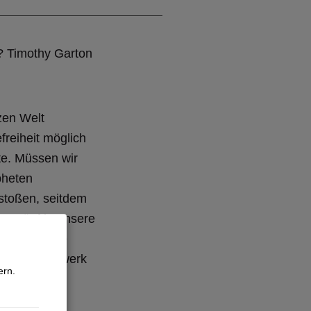
? Timothy Garton
zen Welt
freiheit möglich
kte. Müssen wir
pheten
stoßen, seitdem
 vernünftig unsere
ie die Würde
Ein Standardwerk
ern.