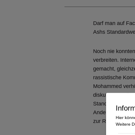
Darf man auf Fac
Ashs Standardwer
Noch nie konnten
verbreiten. Inter
gemacht, gleichze
rassistische Kom
Mohammed verhöh
diskutieren Teiln
Standpunkte aust
Inform
Andersdenkender 
Hier könn
zur Redefreiheit 
Weitere De