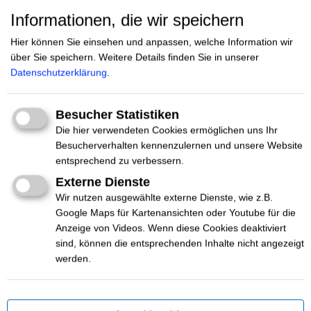
Informationen, die wir speichern
AKTEUR*INNEN
Hier können Sie einsehen und anpassen, welche Information wir
über Sie speichern.
Weitere Details finden Sie in unserer
DES NETTZ
Datenschutzerklärung
.
Besucher Statistiken
Die hier verwendeten Cookies ermöglichen uns Ihr
Besucherverhalten kennenzulernen und unsere Website
entsprechend zu verbessern.
#Beratung
Dresden
Externe Dienste
Bundesverband Mobile Beratung e.V.
Wir nutzen ausgewählte externe Dienste, wie z.B.
Google Maps für Kartenansichten oder Youtube für die
Wir vernetzen rund 50 Mobile Beratungsteams, die zum
Anzeige von Videos. Wenn diese Cookies deaktiviert
Umgang mit Rechtsextremismus, Rassismus,
sind, können die entsprechenden Inhalte nicht angezeigt
Antisemitismus und Verschwörungserzählungen
werden.
beraten.