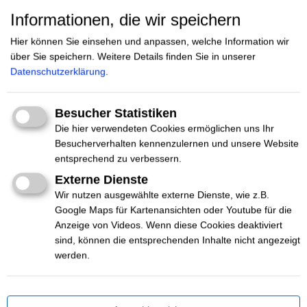
Informationen, die wir speichern
AKTEUR*INNEN
Hier können Sie einsehen und anpassen, welche Information wir
über Sie speichern.
Weitere Details finden Sie in unserer
DES NETTZ
Datenschutzerklärung
.
Besucher Statistiken
Die hier verwendeten Cookies ermöglichen uns Ihr
Besucherverhalten kennenzulernen und unsere Website
entsprechend zu verbessern.
#Beratung
Dresden
Externe Dienste
Bundesverband Mobile Beratung e.V.
Wir nutzen ausgewählte externe Dienste, wie z.B.
Google Maps für Kartenansichten oder Youtube für die
Wir vernetzen rund 50 Mobile Beratungsteams, die zum
Anzeige von Videos. Wenn diese Cookies deaktiviert
Umgang mit Rechtsextremismus, Rassismus,
sind, können die entsprechenden Inhalte nicht angezeigt
Antisemitismus und Verschwörungserzählungen
werden.
beraten.