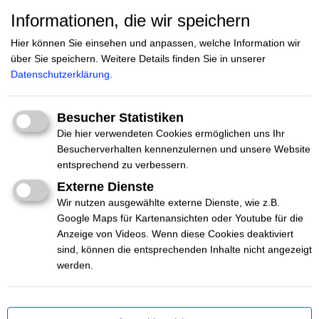
Informationen, die wir speichern
AKTEUR*INNEN
Hier können Sie einsehen und anpassen, welche Information wir
über Sie speichern.
Weitere Details finden Sie in unserer
DES NETTZ
Datenschutzerklärung
.
Besucher Statistiken
Die hier verwendeten Cookies ermöglichen uns Ihr
Besucherverhalten kennenzulernen und unsere Website
entsprechend zu verbessern.
#Beratung
Dresden
Externe Dienste
Bundesverband Mobile Beratung e.V.
Wir nutzen ausgewählte externe Dienste, wie z.B.
Google Maps für Kartenansichten oder Youtube für die
Wir vernetzen rund 50 Mobile Beratungsteams, die zum
Anzeige von Videos. Wenn diese Cookies deaktiviert
Umgang mit Rechtsextremismus, Rassismus,
sind, können die entsprechenden Inhalte nicht angezeigt
Antisemitismus und Verschwörungserzählungen
werden.
beraten.